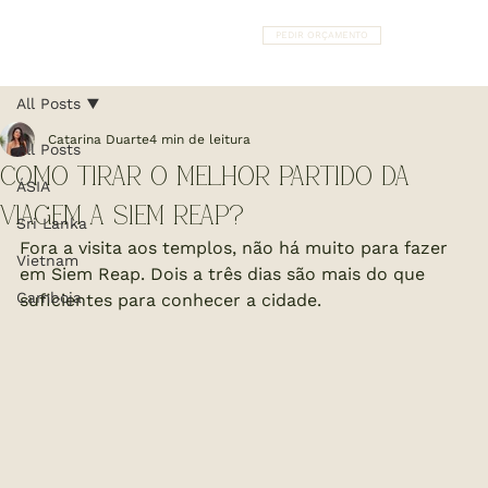
PEDIR ORÇAMENTO
All Posts
Catarina Duarte
4 min de leitura
All Posts
COMO TIRAR O MELHOR PARTIDO DA
ÁSIA
VIAGEM A SIEM REAP?
Sri Lanka
Fora a visita aos templos, não há muito para fazer 
Vietnam
em Siem Reap. Dois a três dias são mais do que 
Camboja
suficientes para conhecer a cidade.