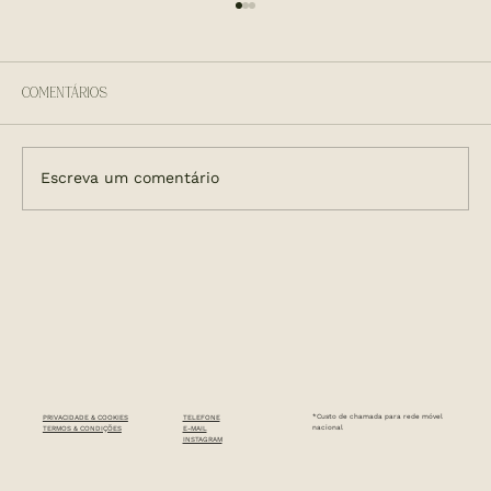
Comentários
Escreva um comentário
TAM CUOC, A TERRA ONDE SE REMA COM OS
PÉS
*Custo de chamada para rede móvel
PRIVACIDADE & COOKIES
TELEFONE
nacional
TERMOS & CONDIÇÕES
E-MAIL
INSTAGRAM