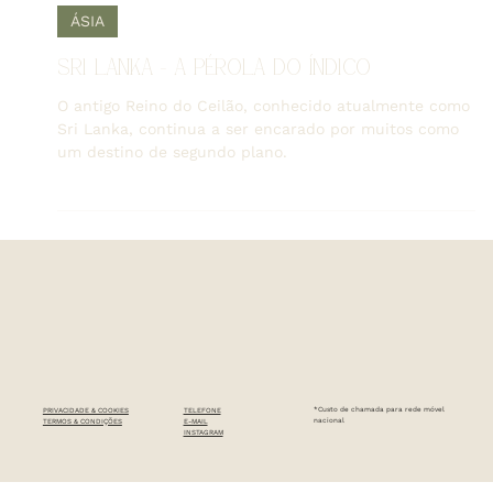
Catarina Duarte
2 de mai. de 2024
3 min de leitura
ÁSIA
SRI LANKA - A PÉROLA DO ÍNDICO
O antigo Reino do Ceilão, conhecido atualmente como
Sri Lanka, continua a ser encarado por muitos como
um destino de segundo plano.
*Custo de chamada para rede móvel
PRIVACIDADE & COOKIES
TELEFONE